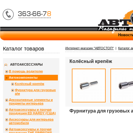
Новост
Каталог товаров
Интернет-магазин "АВТОСТОП"
|
Каталог 
Колёсный крепёж
АВТОАКСЕССУАРЫ
В помощь водителю
Автокомпоненты
Колёсный крепёж
Фурнитура для грузовых
а/м
Декоративные элементы и
предметы интерьера
Автоаксессуары и прочая
Фурнитура для грузовых 
продукция ED HARDY (США)
Аксессуары для интерьера
автомобиля
Автоаксессуары и прочая
продукция THE SIMPSONS