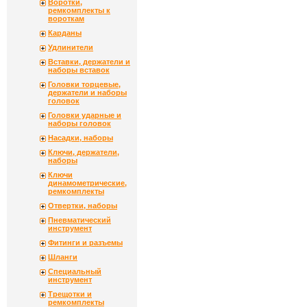
Воротки,
ремкомплекты к
вороткам
Карданы
Удлинители
Вставки, держатели и
наборы вставок
Головки торцевые,
держатели и наборы
головок
Головки ударные и
наборы головок
Насадки, наборы
Ключи, держатели,
наборы
Ключи
динамометрические,
ремкомплекты
Отвертки, наборы
Пневматический
инструмент
Фитинги и разъемы
Шланги
Специальный
инструмент
Трещотки и
ремкомплекты