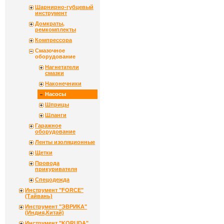
Шарнирно-губцевый
инструмент
Домкраты,
ремкомплекты
Компрессора
Смазочное
оборудование
Нагнетатели
смазки
Наконечники
Насосы
Шприцы
Шланги
Гаражное
оборудование
Ленты изоляционные
Щетки
Провода
прикуривателя
Спецодежда
Инструмент "FORCE"
(Тайвань)
Инструмент "ЭВРИКА"
(Индия,Китай)
Инструмент "KORUDA"