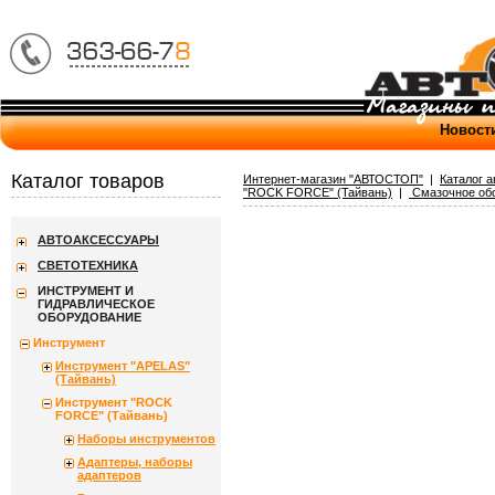
Новост
Каталог товаров
Интернет-магазин "АВТОСТОП"
|
Каталог 
"ROCK FORCE" (Тайвань)
|
Смазочное об
АВТОАКСЕССУАРЫ
СВЕТОТЕХНИКА
ИНСТРУМЕНТ И
ГИДРАВЛИЧЕСКОЕ
ОБОРУДОВАНИЕ
Инструмент
Инструмент "APELAS"
(Тайвань)
Инструмент "ROCK
FORCE" (Тайвань)
Наборы инструментов
Адаптеры, наборы
адаптеров