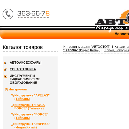
Новост
Каталог товаров
Интернет-магазин "АВТОСТОП"
|
Каталог 
"ЭВРИКА" (Индия,Китай)
|
Ключи, наборы 
АВТОАКСЕССУАРЫ
СВЕТОТЕХНИКА
ИНСТРУМЕНТ И
ГИДРАВЛИЧЕСКОЕ
ОБОРУДОВАНИЕ
Инструмент
Инструмент "APELAS"
(Тайвань)
Инструмент "ROCK
FORCE" (Тайвань)
Инструмент "FORCE"
(Тайвань)
Инструмент "ЭВРИКА"
(Индия,Китай)