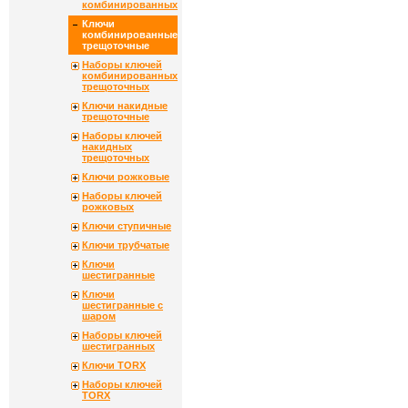
комбинированных
Ключи
комбинированные
трещоточные
Наборы ключей
комбинированных
трещоточных
Ключи накидные
трещоточные
Наборы ключей
накидных
трещоточных
Ключи рожковые
Наборы ключей
рожковых
Ключи ступичные
Ключи трубчатые
Ключи
шестигранные
Ключи
шестигранные с
шаром
Наборы ключей
шестигранных
Ключи TORX
Наборы ключей
TORX