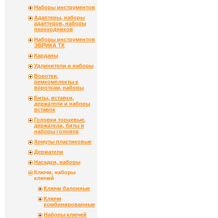
Наборы инструментов
Адаптеры, наборы
адаптеров, наборы
переходников
Наборы инструментов
ЭВРИКА ТК
Карданы
Удлинители и наборы
Воротки,
ремкомплекты к
вороткам, наборы
Биты, вставки,
держатели и наборы
вставок
Головки торцевые,
держатели, биты и
наборы головок
Хомуты пластиковые
Держатели
Насадки, наборы
Ключи, наборы
ключей
Ключи балонные
Ключи
комбинированные
Наборы ключей