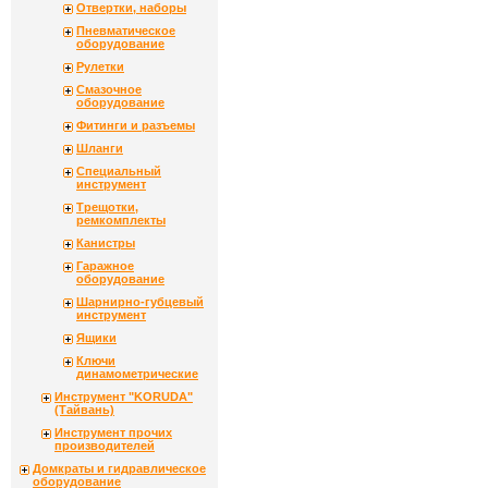
Отвертки, наборы
Пневматическое
оборудование
Рулетки
Смазочное
оборудование
Фитинги и разъемы
Шланги
Специальный
инструмент
Трещотки,
ремкомплекты
Канистры
Гаражное
оборудование
Шарнирно-губцевый
инструмент
Ящики
Ключи
динамометрические
Инструмент "KORUDA"
(Тайвань)
Инструмент прочих
производителей
Домкраты и гидравлическое
оборудование