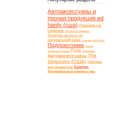
Автоаксессуары и
прочая продукция ed
hardy (сша)
Накидки на
,
сиденье
,
,
Чехлы на сиденье
Оплетки на руль из
натуральной кожи
,
,
Освежители Aiteli
Подлокотники
,
Рамки
Рули
,
,
,
номерных знаков
Эмблемы
Автоаксессуары The
Simpsons (США)
Наборы
,
Брелки
инструментов
,
,
Автомобильные компрессоры