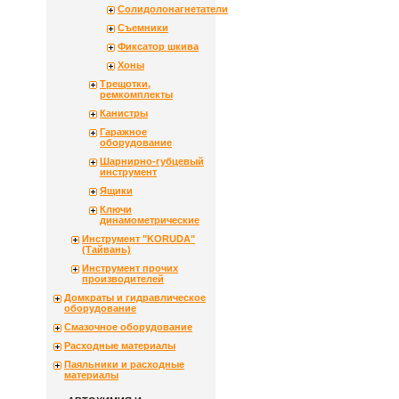
Солидолонагнетатели
Съемники
Фиксатор шкива
Хоны
Трещотки,
ремкомплекты
Канистры
Гаражное
оборудование
Шарнирно-губцевый
инструмент
Ящики
Ключи
динамометрические
Инструмент "KORUDA"
(Тайвань)
Инструмент прочих
производителей
Домкраты и гидравлическое
оборудование
Смазочное оборудование
Расходные материалы
Паяльники и расходные
материалы