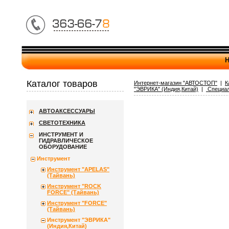
Н
Каталог товаров
Интернет-магазин "АВТОСТОП"
|
К
"ЭВРИКА" (Индия,Китай)
|
Специал
АВТОАКСЕССУАРЫ
СВЕТОТЕХНИКА
ИНСТРУМЕНТ И
ГИДРАВЛИЧЕСКОЕ
ОБОРУДОВАНИЕ
Инструмент
Инструмент "APELAS"
(Тайвань)
Инструмент "ROCK
FORCE" (Тайвань)
Инструмент "FORCE"
(Тайвань)
Инструмент "ЭВРИКА"
(Индия,Китай)