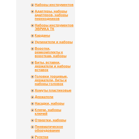
Наборы инструментов
Адаптеры, наборы
адаптеров, наборы
переходников
Наборы инструментов
ЭВРИКА ТК
Карданы
Удлинители и наборы
Воротки,
ремкомплекты к
вороткам, наборы
Биты, вставки,
держатели и наборы
вставок
Головки торцевые,
держатели, биты и
наборы головок
Хомуты пластиковые
Держатели
Насадки, наборы
Ключи, наборы
ключей
Отвертки, наборы
Пневматическое
оборудование
Рулетки