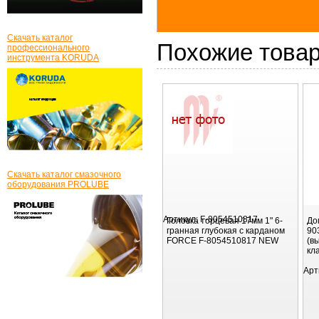
Скачать каталог
Похожие това
профессионального
инструмента KORUDA
Скачать каталог смазочного
оборудования PROLUBE
Артикул:
F-8054510817
Головка торцевая 17мм 1" 6-
До
гранная глубокая с карданом
90
FORCE F-8054510817 NEW
(в
кл
Арт