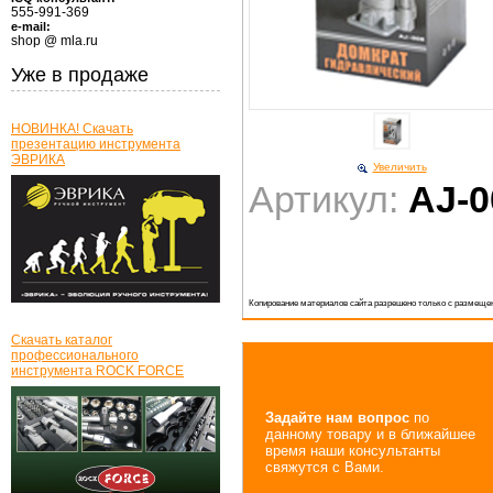
555-991-369
e-mail:
shop @ mla.ru
Уже в продаже
НОВИНКА! Скачать
презентацию инструмента
ЭВРИКА
Увеличить
Артикул:
AJ-0
Копирование материалов сайта разрешено только с размещен
Скачать каталог
профессионального
инструмента ROCK FORCE
Задайте нам вопрос
по
данному товару и в ближайшее
время наши консультанты
свяжутся с Вами.