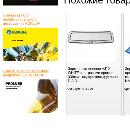
Похожие това
Скачать каталог
профессионального
инструмента KORUDA
Зеркало в/салонное AJ12
Зе
Скачать каталог смазочного
WHITE со стразами прямое
пр
оборудования PROLUBE
330мм в подарочном футляре
го
D.A.D
NA
Артикул:
AJ12WT
Арт