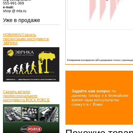
555-991-369
e-mail:
shop @ mla.ru
Уже в продаже
НОВИНКА! Скачать
презентацию инструмента
ЭВРИКА
Копирование материалов сайта разрешено только с размещен
Задайте нам вопрос
по
Скачать каталог
данному товару и в ближайшее
профессионального
время наши консультанты
инструмента ROCK FORCE
свяжутся с Вами.