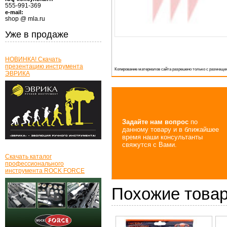
555-991-369
e-mail:
shop @ mla.ru
Уже в продаже
НОВИНКА! Скачать
презентацию инструмента
Копирование материалов сайта разрешено только с размещен
ЭВРИКА
Задайте нам вопрос
по
данному товару и в ближайшее
время наши консультанты
свяжутся с Вами.
Скачать каталог
профессионального
инструмента ROCK FORCE
Похожие това