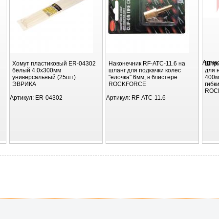
Артик
Хомут пластиковый ER-04302
Наконечник RF-ATC-11.6 на
Шпри
белый 4.0x300мм
шланг для подкачки колес
для 
универсальный (25шт)
"елочка" 6мм, в блистере
400м
ЭВРИКА
ROCKFORCE
гибк
ROC
Артикул:
ER-04302
Артикул:
RF-ATC-11.6