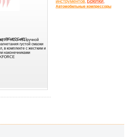
Брелки
инструментов
,
,
Автомобильные компрессоры
ул:
RF-KCG-451
ц RF-KCG-451 ручной
нагнетания густой смазки
л, в комплекте с жестким и
им наконечниками
KFORCE