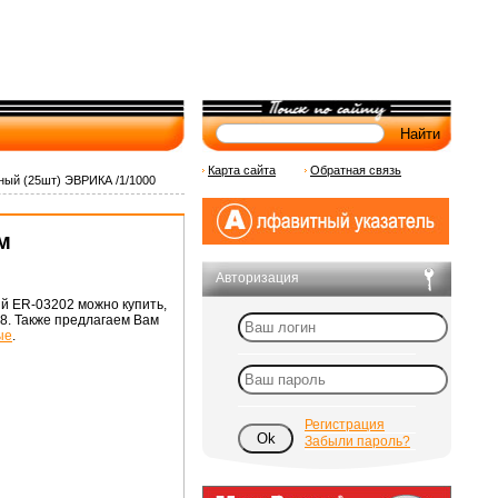
Карта сайта
Обратная связь
ный (25шт) ЭВРИКА /1/1000
м
Авторизация
й ER-03202 можно купить,
78. Также предлагаем Вам
ые
.
Регистрация
Забыли пароль?