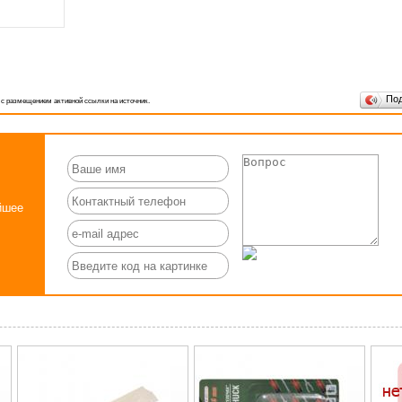
По
 с размещением активной ссылки на источник.
йшее