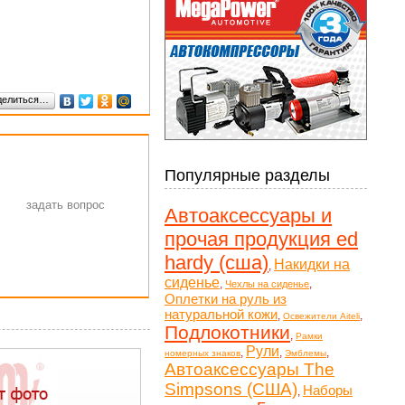
делиться…
Популярные разделы
Автоаксессуары и
прочая продукция ed
hardy (сша)
Накидки на
,
сиденье
,
,
Чехлы на сиденье
Оплетки на руль из
натуральной кожи
,
,
Освежители Aiteli
Подлокотники
,
Рамки
Рули
,
,
,
номерных знаков
Эмблемы
Автоаксессуары The
Simpsons (США)
Наборы
,