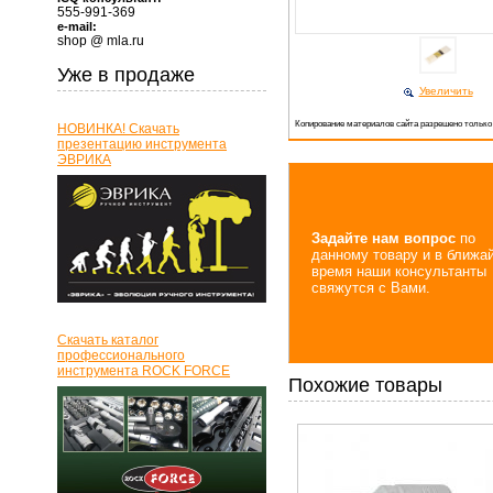
555-991-369
e-mail:
shop @ mla.ru
Уже в продаже
Увеличить
Копирование материалов сайта разрешено только
НОВИНКА! Скачать
презентацию инструмента
ЭВРИКА
Задайте нам вопрос
по
данному товару и в ближа
время наши консультанты
свяжутся с Вами.
Скачать каталог
профессионального
инструмента ROCK FORCE
Похожие товары