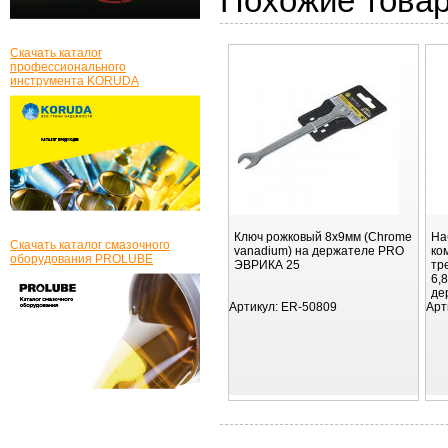
Похожие това
Скачать каталог
профессионального
инструмента KORUDA
Ключ рожковый 8x9мм (Chrome
На
Скачать каталог смазочного
vanadium) на держателе PRO
ко
оборудования PROLUBE
ЭВРИКА 25
тр
6,
де
Артикул:
ER-50809
Арт