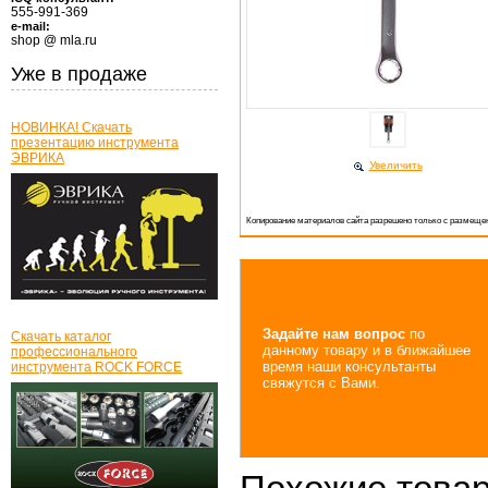
555-991-369
e-mail:
shop @ mla.ru
Уже в продаже
НОВИНКА! Скачать
презентацию инструмента
ЭВРИКА
Увеличить
Копирование материалов сайта разрешено только с размещен
Задайте нам вопрос
по
Скачать каталог
данному товару и в ближайшее
профессионального
время наши консультанты
инструмента ROCK FORCE
свяжутся с Вами.