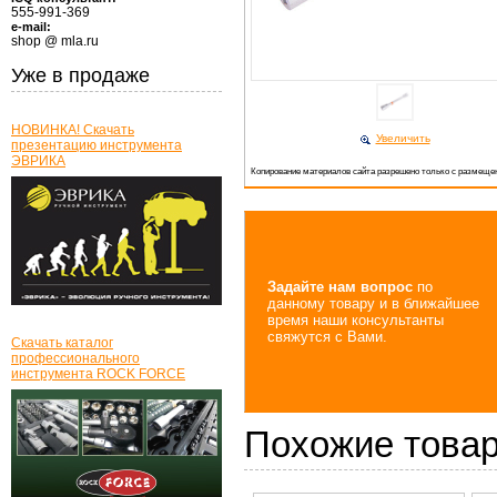
555-991-369
e-mail:
shop @ mla.ru
Уже в продаже
НОВИНКА! Скачать
Увеличить
презентацию инструмента
ЭВРИКА
Копирование материалов сайта разрешено только с размещен
Задайте нам вопрос
по
данному товару и в ближайшее
время наши консультанты
свяжутся с Вами.
Скачать каталог
профессионального
инструмента ROCK FORCE
Похожие това