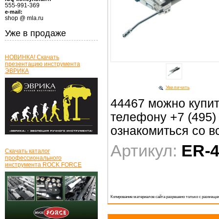
555-991-369
e-mail:
shop @ mla.ru
Уже в продаже
НОВИНКА! Скачать
презентацию инструмента
ЭВРИКА
Увеличить
44467 можно купить
телефону +7 (495)
ознакомиться со в
Артикул:
ER-4
Скачать каталог
профессионального
инструмента ROCK FORCE
Копирование материалов сайта разрешено только с размещен