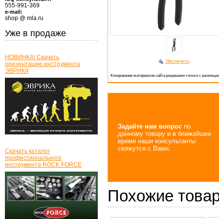
555-991-369
e-mail:
shop @ mla.ru
Уже в продаже
НОВИНКА! Скачать
Увеличить
презентацию инструмента
ЭВРИКА
Копирование материалов сайта разрешено только с размещен
Задайте нам вопрос
по
данному товару и в ближайшее
время наши консультанты
свяжутся с Вами.
Скачать каталог
профессионального
инструмента ROCK FORCE
Похожие това