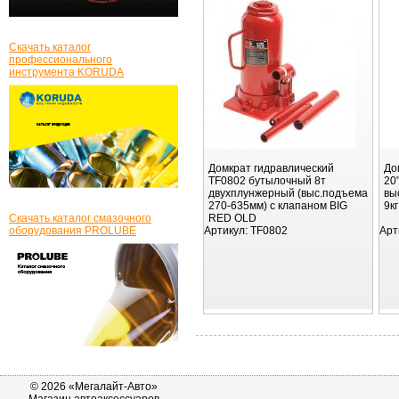
Скачать каталог
профессионального
инструмента KORUDA
Домкрат гидравлический
До
TF0802 бутылочный 8т
20
двухплунжерный (выс.подъема
вы
270-635мм) с клапаном BIG
9к
Скачать каталог смазочного
RED OLD
оборудования PROLUBE
Артикул:
TF0802
Арт
© 2026 «Мегалайт-Авто»