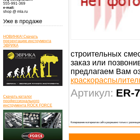
555-991-369
e-mail:
shop @ mla.ru
Уже в продаже
НОВИНКА! Скачать
презентацию инструмента
ЭВРИКА
строительных смес
заказ или позвонив
предлагаем Вам оз
краскораспылител
Артикул:
ER-7
Скачать каталог
профессионального
инструмента ROCK FORCE
Копирование материалов сайта разрешено только с размещен