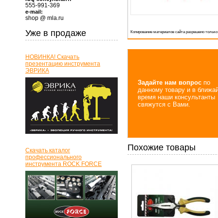
555-991-369
e-mail:
shop @ mla.ru
Уже в продаже
Копирование материалов сайта разрешено только
НОВИНКА! Скачать
презентацию инструмента
ЭВРИКА
Задайте нам вопрос
по
данному товару и в ближа
время наши консультанты
свяжутся с Вами.
Похожие товары
Скачать каталог
профессионального
инструмента ROCK FORCE