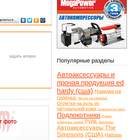
делиться…
Популярные разделы
Автоаксессуары и
прочая продукция ed
hardy (сша)
Накидки на
,
сиденье
,
,
Чехлы на сиденье
Оплетки на руль из
натуральной кожи
,
,
Освежители Aiteli
Подлокотники
,
Рамки
Рули
,
,
,
номерных знаков
Эмблемы
Автоаксессуары The
Simpsons (США)
Наборы
,