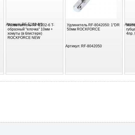
Артикул:
RF-E102-6/3
Артик
Разветвитель RF-E102-6 T-
Удлинитель RF-8042050: 1"DR
Набо
образный "елочка" 10мм +
50мм ROCKFORCE
губц
хомуты (в блистере)
4пр
ROCKFORCE NEW
Артикул:
RF-8042050