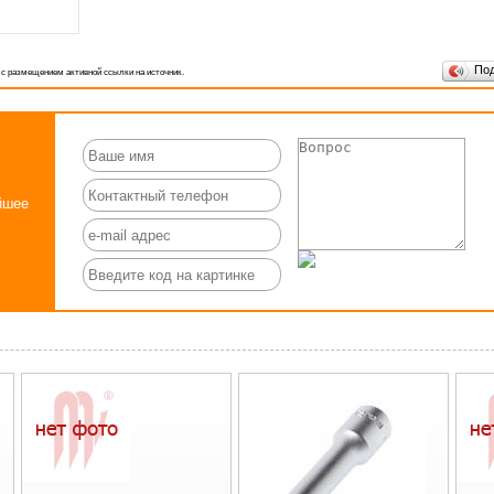
По
 с размещением активной ссылки на источник.
йшее