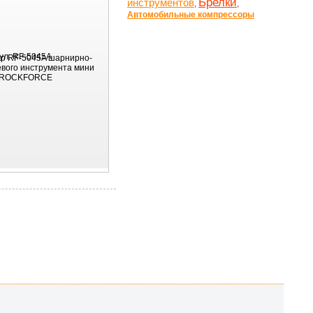
Брелки
инструментов
,
,
Автомобильные компрессоры
ул:
RF-5045A
р RF-5045A шарнирно-
евого инструмента мини
. ROCKFORCE