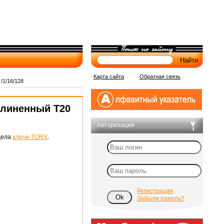
Карта сайта
Обратная связь
/1/16/128
длиненный T20
Авторизация
дела
ключи TORX
.
Регистрация
Забыли пароль?