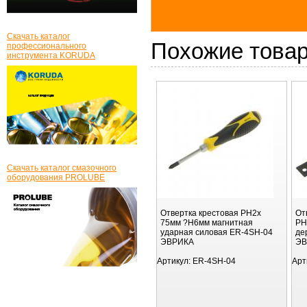
Скачать каталог
Похожие това
профессионального
инструмента KORUDA
Скачать каталог смазочного
оборудования PROLUBE
Отвертка крестовая PH2х
От
75мм ?H6мм магнитная
PH
ударная силовая ER-4SH-04
де
ЭВРИКА
ЭВ
Артикул:
ER-4SH-04
Арт