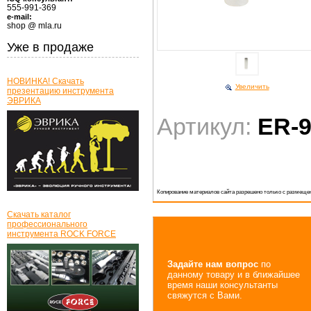
555-991-369
e-mail:
shop @ mla.ru
Уже в продаже
НОВИНКА! Скачать
Увеличить
презентацию инструмента
ЭВРИКА
Артикул:
ER-9
Копирование материалов сайта разрешено только с размещен
Скачать каталог
профессионального
инструмента ROCK FORCE
Задайте нам вопрос
по
данному товару и в ближайшее
время наши консультанты
свяжутся с Вами.