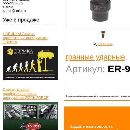
555-991-369
e-mail:
shop @ mla.ru
Уже в продаже
НОВИНКА! Скачать
презентацию инструмента
ЭВРИКА
Увеличить
гранные ударные
.
Артикул:
ER-
Скачать каталог
профессионального
Копирование материалов сайта разрешено только с размещен
инструмента ROCK FORCE
Задайте нам вопрос
по