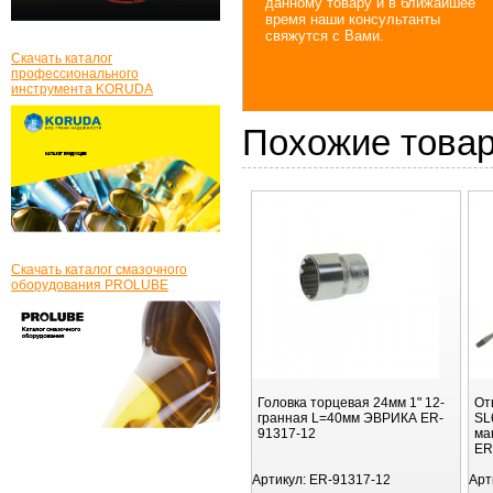
данному товару и в ближайшее
время наши консультанты
свяжутся с Вами.
Скачать каталог
профессионального
инструмента KORUDA
Похожие това
Скачать каталог смазочного
оборудования PROLUBE
Головка торцевая 24мм 1" 12-
От
гранная L=40мм ЭВРИКА ER-
SL
91317-12
ма
ER
Артикул:
ER-91317-12
Арт