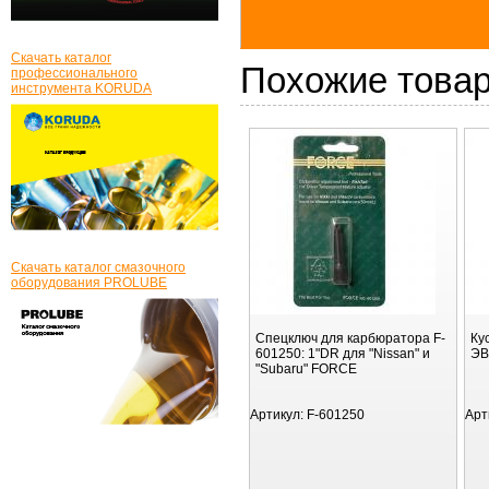
Скачать каталог
Похожие това
профессионального
инструмента KORUDA
Скачать каталог смазочного
оборудования PROLUBE
Спецключ для карбюратора F-
Ку
601250: 1"DR для "Nissan" и
ЭВ
"Subaru" FORCE
Артикул:
F-601250
Арт