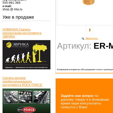
555-991-369
e-mail:
shop @ mla.ru
Уже в продаже
НОВИНКА! Скачать
презентацию инструмента
ЭВРИКА
Увеличить
Артикул:
ER-
Копирование материалов сайта разрешено только с размещен
Скачать каталог
профессионального
инструмента ROCK FORCE
Задайте нам вопрос
по
данному товару и в ближайшее
время наши консультанты
свяжутся с Вами.