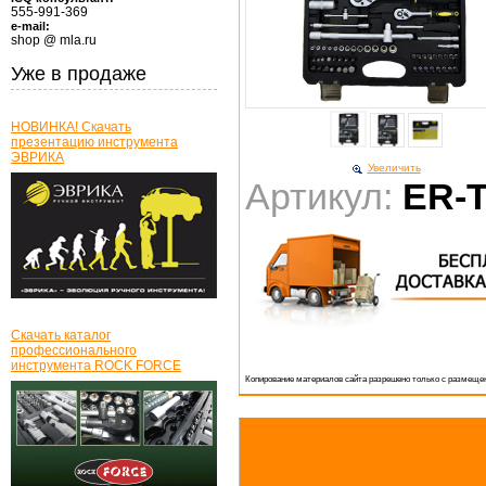
555-991-369
e-mail:
shop @ mla.ru
Уже в продаже
НОВИНКА! Скачать
презентацию инструмента
ЭВРИКА
Увеличить
Артикул:
ER-
Скачать каталог
профессионального
инструмента ROCK FORCE
Копирование материалов сайта разрешено только с размещен