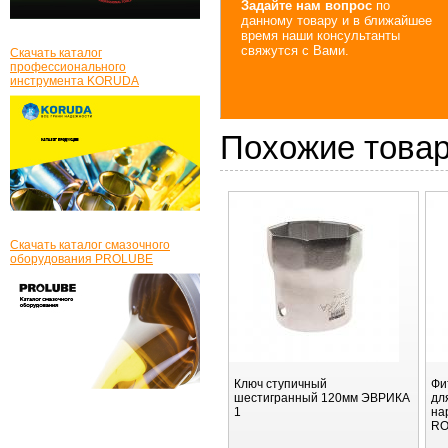
Задайте нам вопрос
по
данному товару и в ближайшее
время наши консультанты
свяжутся с Вами.
Скачать каталог
профессионального
инструмента KORUDA
Похожие това
Скачать каталог смазочного
оборудования PROLUBE
Ключ ступичный
Фи
шестигранный 120мм ЭВРИКА
дл
1
на
RO