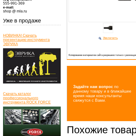
555-991-369
e-mail:
shop @ mla.ru
Уже в продаже
НОВИНКА! Скачать
Увеличить
презентацию инструмента
ЭВРИКА
Копирование материалов сайта разрешено только с размещен
Задайте нам вопрос
по
данному товару и в ближайшее
Скачать каталог
время наши консультанты
профессионального
свяжутся с Вами.
инструмента ROCK FORCE
Похожие това