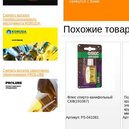
свяжутся с Вами.
Скачать каталог
профессионального
инструмента KORUDA
Похожие това
Скачать каталог смазочного
оборудования PROLUBE
Флюс спирто-канифольный
По
СКФ(191067)
хр
эл
кр
мм
Артикул:
PS-041081
Арт