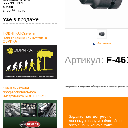
555-991-369
e-mail:
shop @ mla.ru
Уже в продаже
НОВИНКА! Скачать
презентацию инструмента
ЭВРИКА
Увеличить
Артикул:
F-46
Копирование материалов сайта разрешено только с размещен
Скачать каталог
профессионального
инструмента ROCK FORCE
Задайте нам вопрос
по
данному товару и в ближайшее
время наши консультанты