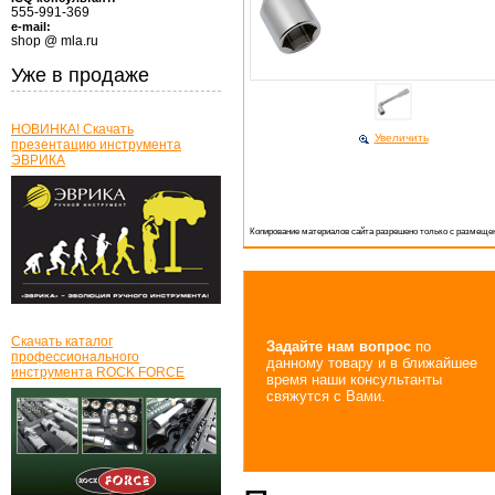
555-991-369
e-mail:
shop @ mla.ru
Уже в продаже
НОВИНКА! Скачать
Увеличить
презентацию инструмента
ЭВРИКА
Копирование материалов сайта разрешено только с размещен
Скачать каталог
Задайте нам вопрос
по
профессионального
данному товару и в ближайшее
инструмента ROCK FORCE
время наши консультанты
свяжутся с Вами.