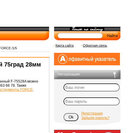
Карта сайта
Обратная связь
FORCE /1/5
й 75град 28мм
Авторизация
анный F-75528A можно
363 66 78. Также
нструменты FORCE
.
Регистрация
Забыли пароль?