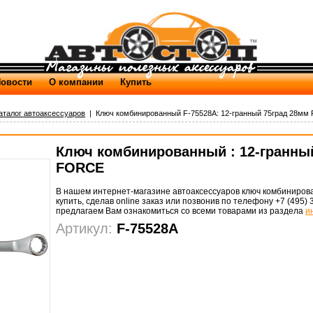
овости
О компании
Купить
аталог автоаксессуаров
| Ключ комбинированный F-75528A: 12-гранный 75град 28мм 
Ключ комбинированный : 12-гранны
FORCE
В нашем интернет-магазине автоаксессуаров ключ комбиниров
купить, сделав online заказ или позвонив по телефону +7 (495) 
предлагаем Вам ознакомиться со всеми товарами из раздела
и
Артикул:
F-75528A