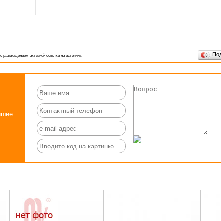
По
 с размещением активной ссылки на источник.
йшее