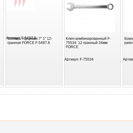
Артикул:
F-5497.8
Головка торцевая 7" 1" 12-
Ключ комбинированный F-
Боко
гранная FORCE F-5497.8
75534: 12-гранный 34мм
рабо
FORCE
Артикул:
F-75534
Артик