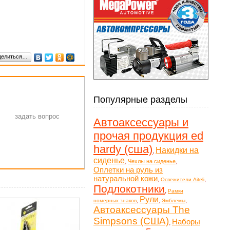
делиться…
Популярные разделы
Автоаксессуары и
прочая продукция ed
hardy (сша)
Накидки на
,
сиденье
,
,
Чехлы на сиденье
Оплетки на руль из
натуральной кожи
,
,
Освежители Aiteli
Подлокотники
,
Рамки
Рули
,
,
,
номерных знаков
Эмблемы
Автоаксессуары The
Simpsons (США)
Наборы
,