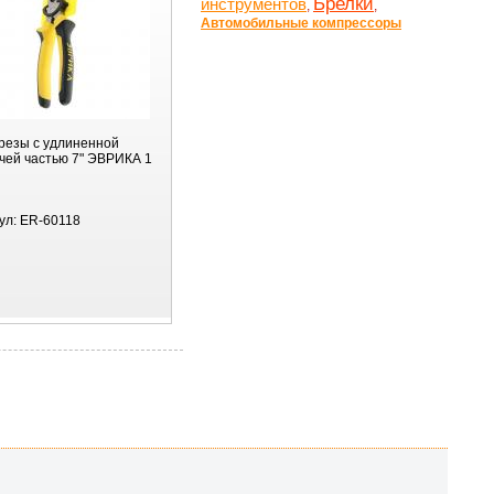
Брелки
инструментов
,
,
Автомобильные компрессоры
резы с удлиненной
чей частью 7" ЭВРИКА 1
ул:
ER-60118