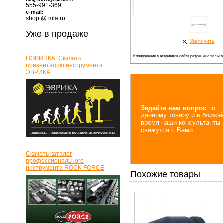
555-991-369
e-mail:
shop @ mla.ru
Уже в продаже
Увеличить
Копирование материалов сайта разрешено только
НОВИНКА! Скачать
презентацию инструмента
ЭВРИКА
Задайте нам вопрос
по
данному товару и в ближа
время наши консультанты
свяжутся с Вами.
Скачать каталог
профессионального
инструмента ROCK FORCE
Похожие товары