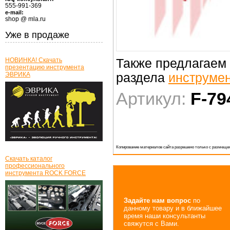
555-991-369
e-mail:
shop @ mla.ru
Уже в продаже
НОВИНКА! Скачать
Также предлагаем 
презентацию инструмента
ЭВРИКА
раздела
инструме
Артикул:
F-79
Копирование материалов сайта разрешено только с размещен
Скачать каталог
профессионального
инструмента ROCK FORCE
Задайте нам вопрос
по
данному товару и в ближайшее
время наши консультанты
свяжутся с Вами.