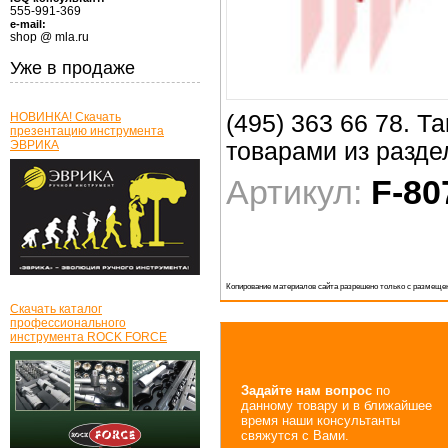
555-991-369
e-mail:
shop @ mla.ru
Уже в продаже
НОВИНКА! Скачать
(495) 363 66 78. 
презентацию инструмента
ЭВРИКА
товарами из разд
Артикул:
F-80
Копирование материалов сайта разрешено только с размещен
Скачать каталог
профессионального
инструмента ROCK FORCE
Задайте нам вопрос
по
данному товару и в ближайшее
время наши консультанты
свяжутся с Вами.