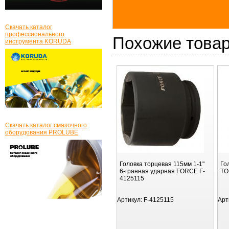
Скачать каталог
профессионального
Похожие това
инструмента KORUDA
Скачать каталог смазочного
оборудования PROLUBE
Головка торцевая 115мм 1-1"
Го
6-гранная ударная FORCE F-
TO
4125115
Артикул:
F-4125115
Арт