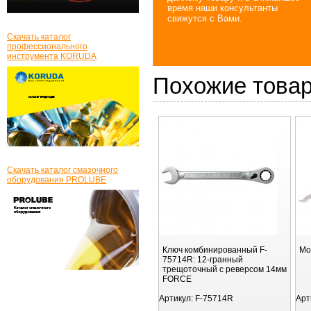
время наши консультанты
свяжутся с Вами.
Скачать каталог
профессионального
инструмента KORUDA
Похожие това
Скачать каталог смазочного
оборудования PROLUBE
Ключ комбинированный F-
Мо
75714R: 12-гранный
трещоточный с реверсом 14мм
FORCE
Артикул:
F-75714R
Арт