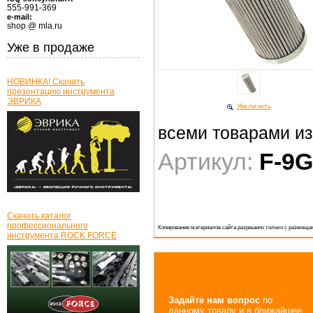
555-991-369
e-mail:
shop @ mla.ru
Уже в продаже
НОВИНКА! Скачать
презентацию инструмента
ЭВРИКА
Увеличить
всеми товарами и
Артикул:
F-9G
Скачать каталог
профессионального
Копирование материалов сайта разрешено только с размещен
инструмента ROCK FORCE
Задайте нам вопрос
по
данному товару и в ближайшее