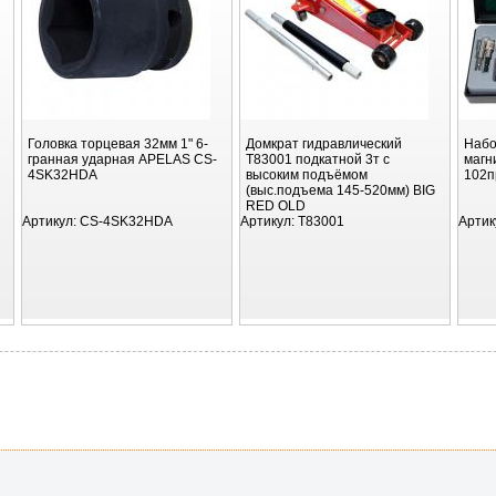
Головка торцевая 32мм 1" 6-
Домкрат гидравлический
Набо
гранная ударная APELAS CS-
T83001 подкатной 3т с
магн
4SK32HDA
высоким подъёмом
102п
(выс.подъема 145-520мм) BIG
RED OLD
Артикул:
CS-4SK32HDA
Артикул:
T83001
Артик