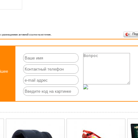
По
 с размещением активной ссылки на источник.
йшее