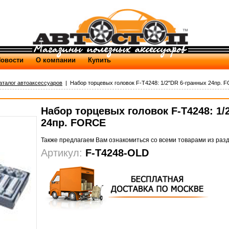
овости
О компании
Купить
аталог автоаксессуаров
| Набор торцевых головок F-T4248: 1/2"DR 6-гранных 24пр. 
Набор торцевых головок F-T4248: 1/
24пр. FORCE
Также предлагаем Вам ознакомиться со всеми товарами из раз
Артикул:
F-T4248-OLD