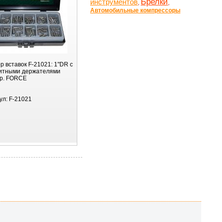
Брелки
инструментов
,
,
Автомобильные компрессоры
р вставок F-21021: 1"DR с
итными держателями
р. FORCE
ул:
F-21021