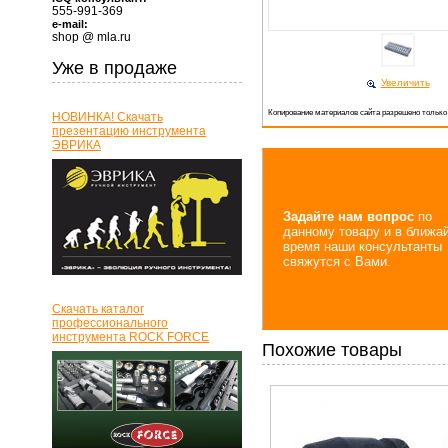
555-991-369
e-mail:
shop @ mla.ru
Уже в продаже
Увеличить
Копирование материалов сайта разрешено только
НОВИНКА! Скачать
презентацию инструмента
ЭВРИКА
Задайте нам вопрос
по
данному товару и в ближа
время наши консультанты
свяжутся с Вами.
Скачать каталог
профессионального
инструмента ROCK FORCE
Похожие товары