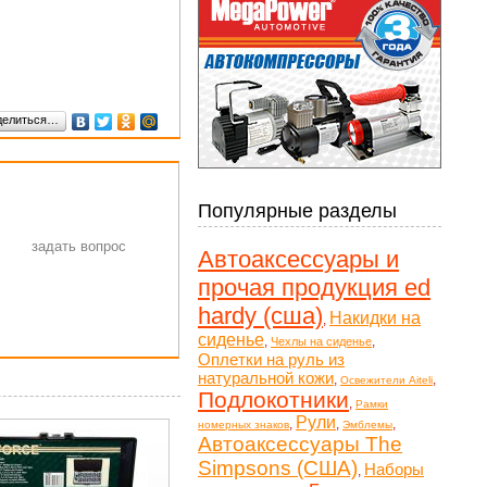
делиться…
Популярные разделы
Автоаксессуары и
прочая продукция ed
hardy (сша)
Накидки на
,
сиденье
,
,
Чехлы на сиденье
Оплетки на руль из
натуральной кожи
,
,
Освежители Aiteli
Подлокотники
,
Рамки
Рули
,
,
,
номерных знаков
Эмблемы
Автоаксессуары The
Simpsons (США)
Наборы
,