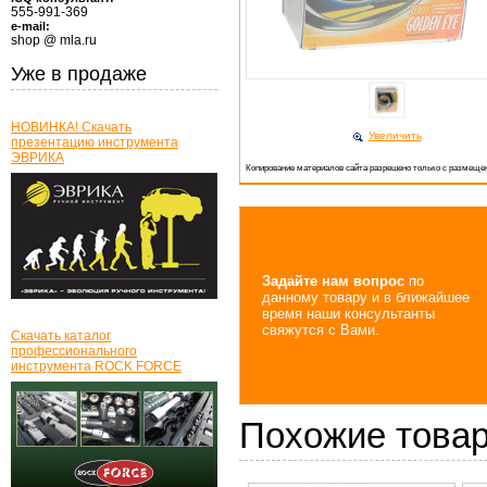
555-991-369
e-mail:
shop @ mla.ru
Уже в продаже
НОВИНКА! Скачать
Увеличить
презентацию инструмента
ЭВРИКА
Копирование материалов сайта разрешено только с размещен
Задайте нам вопрос
по
данному товару и в ближайшее
время наши консультанты
свяжутся с Вами.
Скачать каталог
профессионального
инструмента ROCK FORCE
Похожие това