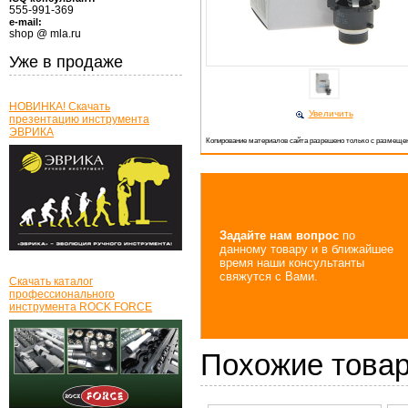
555-991-369
e-mail:
shop @ mla.ru
Уже в продаже
НОВИНКА! Скачать
Увеличить
презентацию инструмента
ЭВРИКА
Копирование материалов сайта разрешено только с размещен
Задайте нам вопрос
по
данному товару и в ближайшее
время наши консультанты
свяжутся с Вами.
Скачать каталог
профессионального
инструмента ROCK FORCE
Похожие това