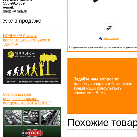
555-991-369
e-mail:
shop @ mla.ru
Уже в продаже
НОВИНКА! Скачать
Увеличить
презентацию инструмента
ЭВРИКА
Копирование материалов сайта разрешено только с размещен
Задайте нам вопрос
по
данному товару и в ближайшее
время наши консультанты
свяжутся с Вами.
Скачать каталог
профессионального
инструмента ROCK FORCE
Похожие това