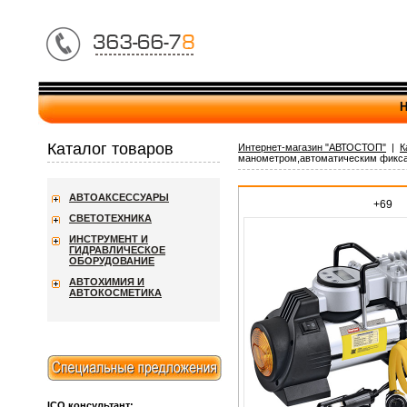
Н
Каталог товаров
Интернет-магазин "АВТОСТОП"
|
К
манометром,автоматическим фикс
АВТОАКСЕССУАРЫ
+69
СВЕТОТЕХНИКА
ИНСТРУМЕНТ И
ГИДРАВЛИЧЕСКОЕ
ОБОРУДОВАНИЕ
АВТОХИМИЯ И
АВТОКОСМЕТИКА
ICQ консультант: