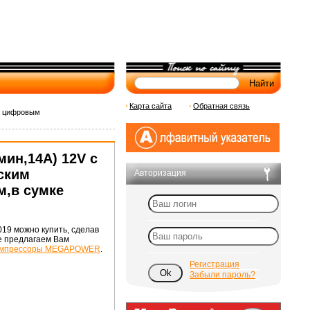
Карта сайта
Обратная связь
с цифровым
мин,14A) 12V с
ским
Авторизация
,в сумке
19 можно купить, сделав
же предлагаем Вам
компрессоры MEGAPOWER
.
Регистрация
Забыли пароль?