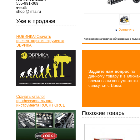
555-991-369
e-mail:
shop @ mla.ru
Уже в продаже
Увеличить
НОВИНКА! Скачать
Копирование материалов сайта разрешено только
презентацию инструмента
ЭВРИКА
Задайте нам вопрос
по
данному товару и в ближа
время наши консультанты
свяжутся с Вами.
Скачать каталог
профессионального
инструмента ROCK FORCE
Похожие товары