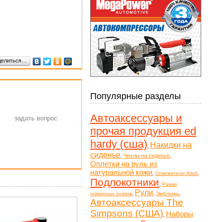
делиться…
Популярные разделы
Автоаксессуары и
прочая продукция ed
hardy (сша)
Накидки на
,
сиденье
,
,
Чехлы на сиденье
Оплетки на руль из
натуральной кожи
,
,
Освежители Aiteli
Подлокотники
,
Рамки
Рули
,
,
,
номерных знаков
Эмблемы
Автоаксессуары The
Simpsons (США)
Наборы
,