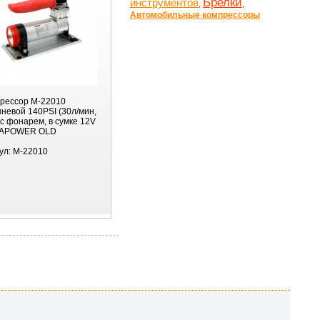
Брелки
инструментов
,
,
Автомобильные компрессоры
рессор M-22010
невой 140PSI (30л/мин,
 с фонарем, в сумке 12V
APOWER OLD
ул:
M-22010