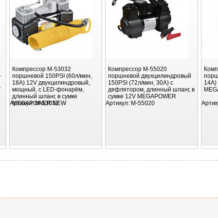
Компрессор M-53032
Компрессор M-55020
Комп
-
поршневой 150PSI (60л/мин,
поршневой двухцилиндровый
порш
18A) 12V двухцилиндровый,
150PSI (72л/мин, 30А) с
14А)
V
мощный, с LED-фонарём,
дефлятором, длинный шланг, в
MEG
длинный шланг, в сумке
сумке 12V MEGAPOWER
Артикул:
MEGAPOWER NEW
M-53032
Артикул:
M-55020
Артик