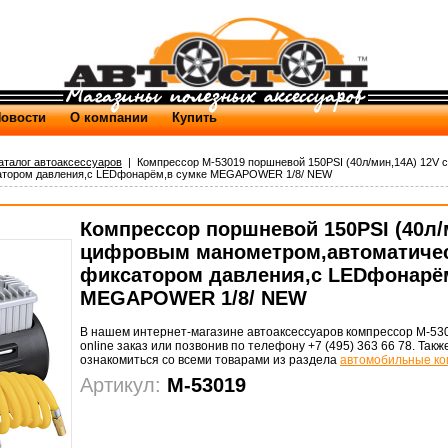
овости
О компании
Купить
аталог автоаксессуаров
| Компрессор M-53019 поршневой 150PSI (40л/мин,14A) 12V 
атором давления,с LEDфонарём,в сумке MEGAPOWER 1/8/ NEW
Компрессор поршневой 150PSI (40л/
цифровым манометром,автоматиче
фиксатором давления,с LEDфонарём
MEGAPOWER 1/8/ NEW
В нашем интернет-магазине автоаксессуаров компрессор M-530
online заказ или позвонив по телефону +7 (495) 363 66 78. Так
ознакомиться со всеми товарами из раздела
автомобильные 
Артикул:
M-53019