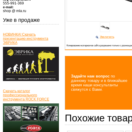
555-991-369
e-mail:
shop @ mla.ru
Уже в продаже
НОВИНКА! Скачать
Увеличить
презентацию инструмента
ЭВРИКА
Копирование материалов сайта разрешено только с размещен
Задайте нам вопрос
по
данному товару и в ближайшее
время наши консультанты
свяжутся с Вами.
Скачать каталог
профессионального
инструмента ROCK FORCE
Похожие това