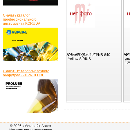
Скачать каталог
профессионального
инструмента KORUDA
Артикул:
NS-840Ys
Арт
Стекло для фары NS-840
Фа
Yellow SIRIUS
да
12
Скачать каталог смазочного
оборудования PROLUBE
© 2026 «Мегалайт-Авто»