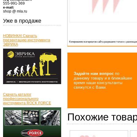
555-991-369
e-mail:
shop @ mla.ru
Уже в продаже
НОВИНКА! Скачать
презентацию инструмента
Копирование материалов сайта разрешено только с размещен
ЭВРИКА
Задайте нам вопрос
по
данному товару и в ближайшее
время наши консультанты
свяжутся с Вами.
Скачать каталог
профессионального
инструмента ROCK FORCE
Похожие това