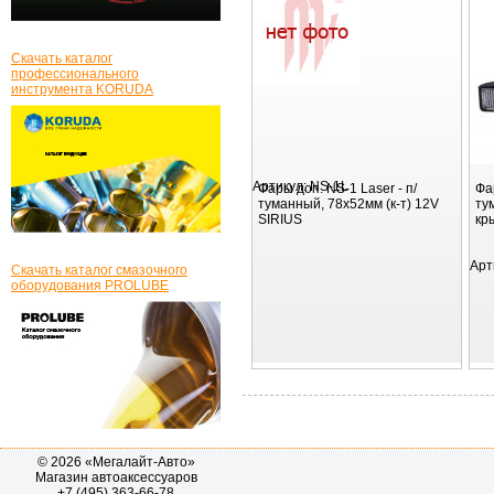
Скачать каталог
профессионального
инструмента KORUDA
Артикул:
NS-1L
Фары доп. NS-1 Laser - п/
Фа
туманный, 78х52мм (к-т) 12V
ту
SIRIUS
кр
Арт
Скачать каталог смазочного
оборудования PROLUBE
© 2026 «Мегалайт-Авто»
Магазин автоаксессуаров
+7 (495) 363-66-78