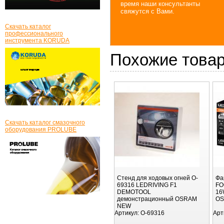
время наши консультанты
свяжутся с Вами.
Скачать каталог
профессионального
инструмента KORUDA
Похожие това
Скачать каталог смазочного
оборудования PROLUBE
Стенд для ходовых огней O-
Фа
69316 LEDRIVING F1
FO
DEMOTOOL
16
демонстрационный OSRAM
OS
NEW
Артикул:
O-69316
Арт