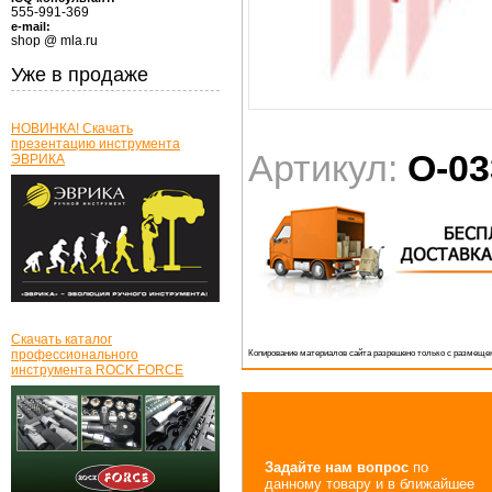
555-991-369
e-mail:
shop @ mla.ru
Уже в продаже
НОВИНКА! Скачать
презентацию инструмента
Артикул:
O-03
ЭВРИКА
Скачать каталог
профессионального
Копирование материалов сайта разрешено только с размещен
инструмента ROCK FORCE
Задайте нам вопрос
по
данному товару и в ближайшее