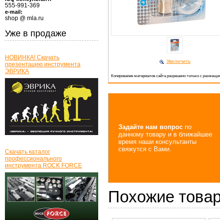
555-991-369
e-mail:
shop @ mla.ru
Уже в продаже
НОВИНКА! Скачать
Увеличить
презентацию инструмента
ЭВРИКА
Копирование материалов сайта разрешено только с размещен
Задайте нам вопрос
по
данному товару и в ближайшее
время наши консультанты
свяжутся с Вами.
Скачать каталог
профессионального
инструмента ROCK FORCE
Похожие това