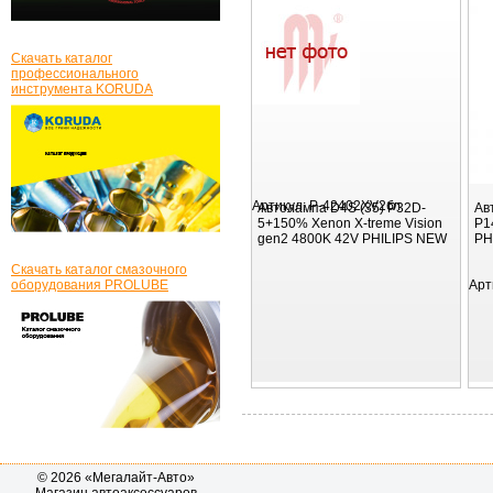
Скачать каталог
профессионального
инструмента KORUDA
Артикул:
P-42402XV2бл
Автолампа D4S (35) P32D-
Ав
5+150% Xenon X-treme Vision
P1
gen2 4800K 42V PHILIPS NEW
PH
Скачать каталог смазочного
оборудования PROLUBE
Арт
© 2026 «Мегалайт-Авто»