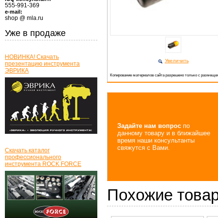
555-991-369
e-mail:
shop @ mla.ru
Уже в продаже
НОВИНКА! Скачать
Увеличить
презентацию инструмента
ЭВРИКА
Копирование материалов сайта разрешено только с размещен
Задайте нам вопрос
по
данному товару и в ближайшее
время наши консультанты
свяжутся с Вами.
Скачать каталог
профессионального
инструмента ROCK FORCE
Похожие това