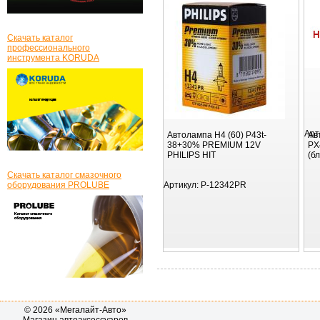
Скачать каталог
профессионального
инструмента KORUDA
Арт
Автолампа H4 (60) P43t-
Ав
38+30% PREMIUM 12V
PX
PHILIPS HIT
(б
Скачать каталог смазочного
оборудования PROLUBE
Артикул:
P-12342PR
© 2026 «Мегалайт-Авто»