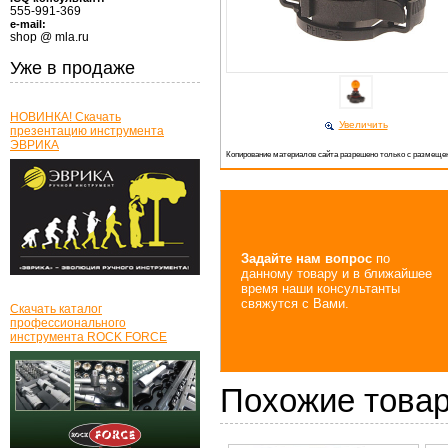
555-991-369
e-mail:
shop @ mla.ru
Уже в продаже
НОВИНКА! Скачать
Увеличить
презентацию инструмента
ЭВРИКА
Копирование материалов сайта разрешено только с размещен
Задайте нам вопрос
по
данному товару и в ближайшее
время наши консультанты
свяжутся с Вами.
Скачать каталог
профессионального
инструмента ROCK FORCE
Похожие това