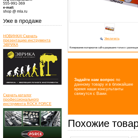
555-991-369
e-mail:
shop @ mla.ru
Уже в продаже
НОВИНКА! Скачать
Увеличить
презентацию инструмента
ЭВРИКА
Копирование материалов сайта разрешено только с размещен
Задайте нам вопрос
по
данному товару и в ближайшее
время наши консультанты
свяжутся с Вами.
Скачать каталог
профессионального
инструмента ROCK FORCE
Похожие това