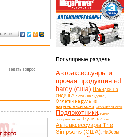
делиться…
Популярные разделы
Автоаксессуары и
прочая продукция ed
hardy (сша)
Накидки на
,
сиденье
,
,
Чехлы на сиденье
Оплетки на руль из
натуральной кожи
,
,
Освежители Aiteli
Подлокотники
,
Рамки
Рули
,
,
,
номерных знаков
Эмблемы
Автоаксессуары The
Simpsons (США)
Наборы
,