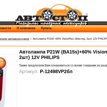
овости
О компании
Купить
аталог автоаксессуаров
| Автолампа P21W +60% VisionPlus (блистер, 2шт) 12V PHILIPS
Автолампа P21W (BA15s)+60% Vision
2шт) 12V PHILIPS
Также предлагаем Вам ознакомиться со всеми товарами из раз
Артикул:
P-12498VP2бл