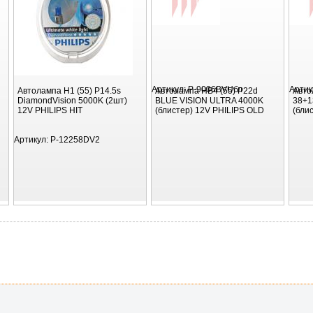
Артикул:
P-9006BVUбл
Артик
Автолампа H1 (55) P14.5s
Автолампа HB4 (55) P22d
Авто
DiamondVision 5000K (2шт)
BLUE VISION ULTRA 4000K
38+1
12V PHILIPS HIT
(блистер) 12V PHILIPS OLD
(бли
Артикул:
P-12258DV2