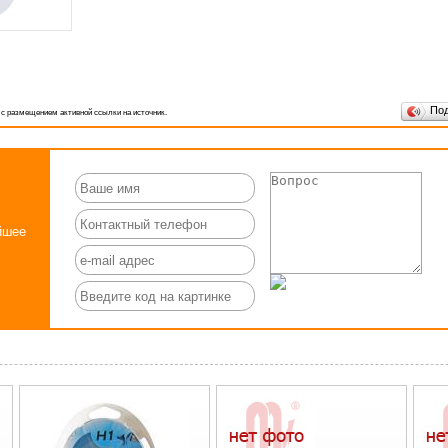
По
 с размещением активной ссылки на источник.
йшее