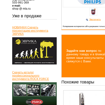
555-991-369
e-mail:
shop @ mla.ru
Уже в продаже
Увеличить
Копирование материалов сайта разрешено только
НОВИНКА! Скачать
презентацию инструмента
ЭВРИКА
Задайте нам вопрос
по
данному товару и в ближа
время наши консультанты
свяжутся с Вами.
Скачать каталог
профессионального
инструмента ROCK FORCE
Похожие товары