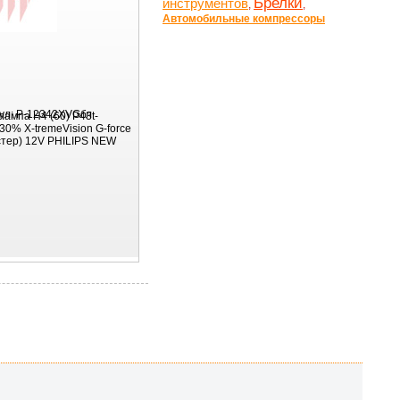
Брелки
инструментов
,
,
Автомобильные компрессоры
ул:
P-12342XVGбл
лампа H4 (60) P43t-
30% X-tremeVision G-force
стер) 12V PHILIPS NEW