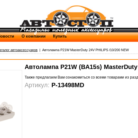
овости
О компании
Купить
аталог автоаксессуаров
| Автолампа P21W MasterDuty 24V PHILIPS /10/200 NEW
Автолампа P21W (BA15s) MasterDuty
Также предлагаем Вам ознакомиться со всеми товарами из раз
Артикул:
P-13498MD