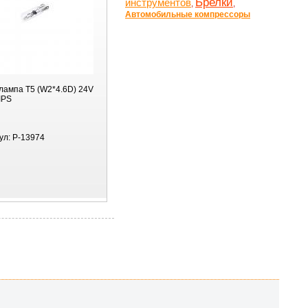
Брелки
инструментов
,
,
Автомобильные компрессоры
лампа T5 (W2*4.6D) 24V
IPS
ул:
P-13974