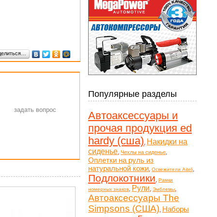
делиться…
Популярные разделы
Автоаксессуары и
прочая продукция ed
hardy (сша)
Накидки на
,
сиденье
,
,
Чехлы на сиденье
Оплетки на руль из
натуральной кожи
,
,
Освежители Aiteli
Подлокотники
,
Рамки
Рули
,
,
,
номерных знаков
Эмблемы
Автоаксессуары The
Simpsons (США)
Наборы
,