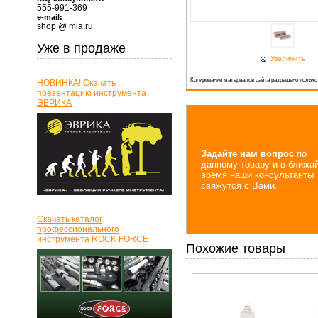
555-991-369
e-mail:
shop @ mla.ru
Уже в продаже
Увеличить
Копирование материалов сайта разрешено только
НОВИНКА! Скачать
презентацию инструмента
ЭВРИКА
Задайте нам вопрос
по
данному товару и в ближа
время наши консультанты
свяжутся с Вами.
Скачать каталог
профессионального
инструмента ROCK FORCE
Похожие товары