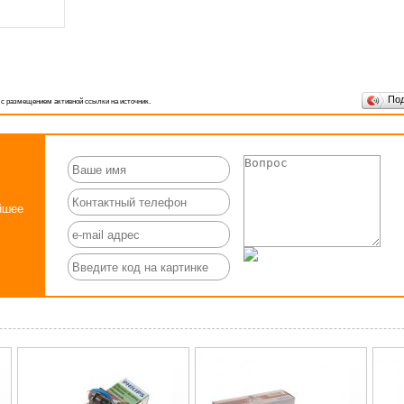
По
 с размещением активной ссылки на источник.
йшее