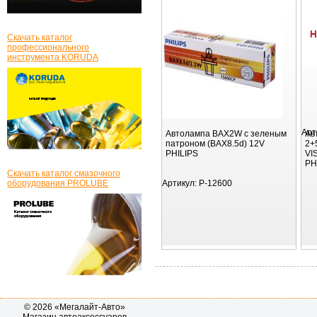
Скачать каталог
профессионального
инструмента KORUDA
Арт
Автолампа BAX2W с зеленым
Ав
патроном (BAX8.5d) 12V
2+
PHILIPS
VI
PH
Скачать каталог смазочного
оборудования PROLUBE
Артикул:
P-12600
© 2026 «Мегалайт-Авто»