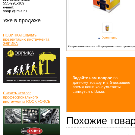
555-991-369
e-mail:
shop @ mla.ru
Уже в продаже
НОВИНКА! Скачать
Увеличить
презентацию инструмента
ЭВРИКА
Копирование материалов сайта разрешено только с размещен
Задайте нам вопрос
по
данному товару и в ближайшее
время наши консультанты
свяжутся с Вами.
Скачать каталог
профессионального
инструмента ROCK FORCE
Похожие това