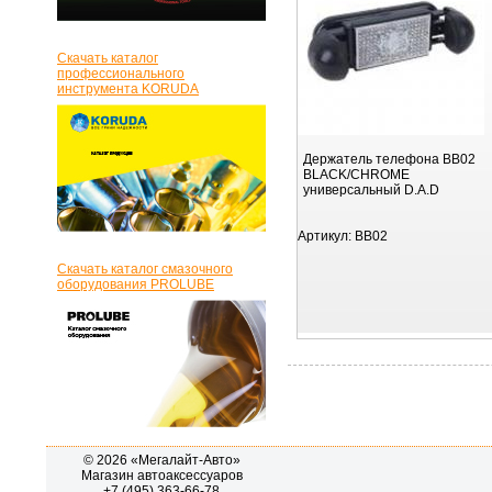
Скачать каталог
профессионального
инструмента KORUDA
Держатель телефона BB02
BLACK/CHROME
универсальный D.A.D
Артикул:
BB02
Скачать каталог смазочного
оборудования PROLUBE
© 2026 «Мегалайт-Авто»
Магазин автоаксессуаров
+7 (495) 363-66-78