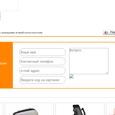
По
 с размещением активной ссылки на источник.
йшее