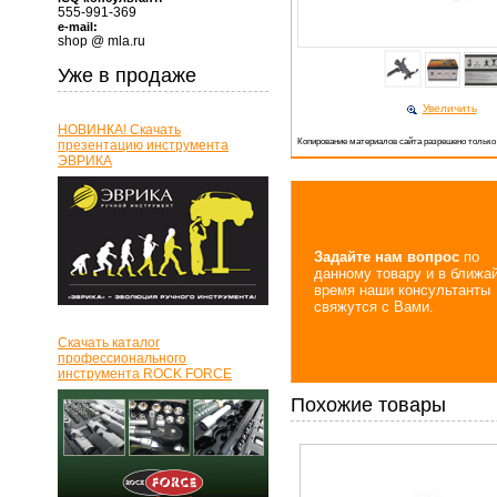
555-991-369
e-mail:
shop @ mla.ru
Уже в продаже
Увеличить
НОВИНКА! Скачать
Копирование материалов сайта разрешено только
презентацию инструмента
ЭВРИКА
Задайте нам вопрос
по
данному товару и в ближа
время наши консультанты
свяжутся с Вами.
Скачать каталог
профессионального
инструмента ROCK FORCE
Похожие товары