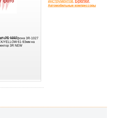
Брелки
инструментов
,
,
Автомобильные компрессоры
ул:
3R-1027
атель телефона 3R-1027
K/YELLOW 61-93мм на
ектор 3R NEW