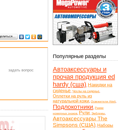
делиться…
Популярные разделы
Автоаксессуары и
прочая продукция ed
hardy (сша)
Накидки на
,
сиденье
,
,
Чехлы на сиденье
Оплетки на руль из
натуральной кожи
,
,
Освежители Aiteli
Подлокотники
,
Рамки
Рули
,
,
,
номерных знаков
Эмблемы
Автоаксессуары The
Simpsons (США)
Наборы
,