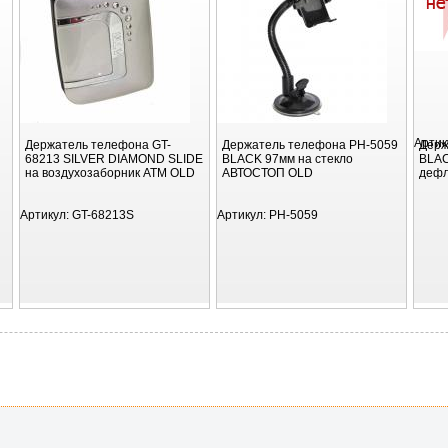
Артик
Держатель телефона GT-
Держатель телефона PH-5059
Держ
68213 SILVER DIAMOND SLIDE
BLACK 97мм на cтекло
BLAC
на воздухозаборник АТМ OLD
АВТОСТОП OLD
дефл
Артикул:
GT-68213S
Артикул:
PH-5059