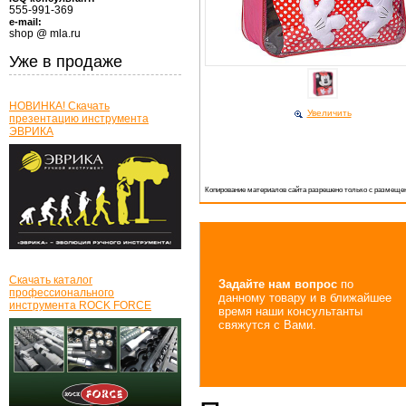
555-991-369
e-mail:
shop @ mla.ru
Уже в продаже
НОВИНКА! Скачать
Увеличить
презентацию инструмента
ЭВРИКА
Копирование материалов сайта разрешено только с размещен
Скачать каталог
Задайте нам вопрос
по
профессионального
данному товару и в ближайшее
инструмента ROCK FORCE
время наши консультанты
свяжутся с Вами.