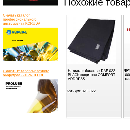
Похожие това
Скачать каталог
профессионального
инструмента KORUDA
Арт
Накидка в багажник DAF-022
На
Скачать каталог смазочного
BLACK защитная COMFORT
00
оборудования PROLUBE
ADDRESS
ма
Артикул:
DAF-022