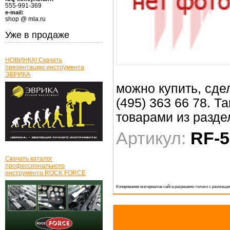
555-991-369
e-mail:
shop @ mla.ru
Уже в продаже
НОВИНКА! Скачать
презентацию инструмента
ЭВРИКА
можно купить, сде
(495) 363 66 78. 
товарами из разд
Артикул:
RF-
Скачать каталог
профессионального
инструмента ROCK FORCE
Копирование материалов сайта разрешено только с размещен