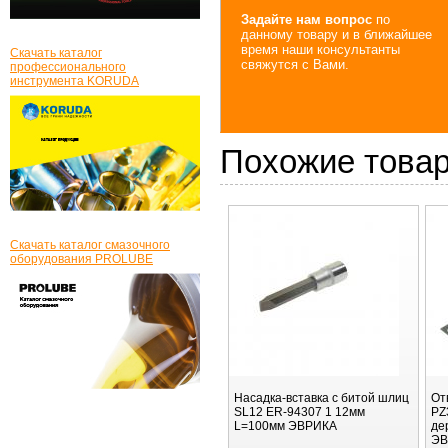
Задайте нам вопрос
по
данному товару и в ближайшее
время наши консультанты
Скачать каталог
свяжутся с Вами.
профессионального
инструмента KORUDA
Похожие това
Скачать каталог смазочного
оборудования PROLUBE
Насадка-вставка с битой шлиц
От
SL12 ER-94307 1 12мм
PZ
L=100мм ЭВРИКА
де
ЭВ