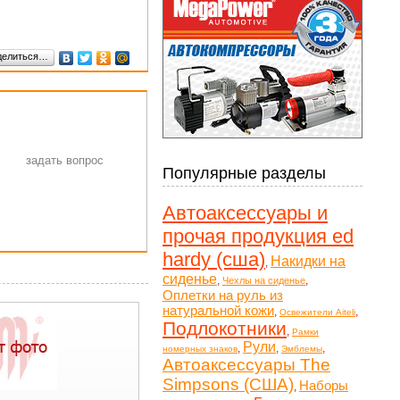
делиться…
Популярные разделы
Автоаксессуары и
прочая продукция ed
hardy (сша)
Накидки на
,
сиденье
,
,
Чехлы на сиденье
Оплетки на руль из
натуральной кожи
,
,
Освежители Aiteli
Подлокотники
,
Рамки
Рули
,
,
,
номерных знаков
Эмблемы
Автоаксессуары The
Simpsons (США)
Наборы
,