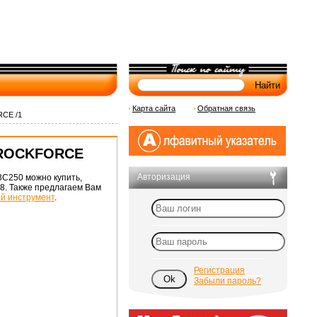
Карта сайта
Обратная связь
RCE /1
) ROCKFORCE
Авторизация
3C250 можно купить,
78. Также предлагаем Вам
й инструмент
.
Регистрация
Забыли пароль?