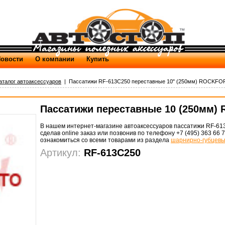
овости
О компании
Купить
аталог автоаксессуаров
| Пассатижи RF-613C250 переставные 10" (250мм) ROCKFO
Пассатижи переставные 10 (250мм
В нашем интернет-магазине автоаксессуаров пассатижи RF-61
сделав online заказ или позвонив по телефону +7 (495) 363 66 
ознакомиться со всеми товарами из раздела
шарнирно-губцевы
Артикул:
RF-613C250