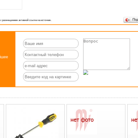
По
 с размещением активной ссылки на источник.
йшее