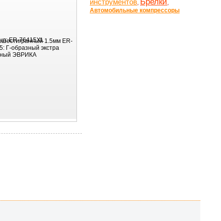
Брелки
инструментов
,
,
Автомобильные компрессоры
ул:
ER-76415XL
 шестигранный 1.5мм ER-
5: Г-образный экстра
нный ЭВРИКА