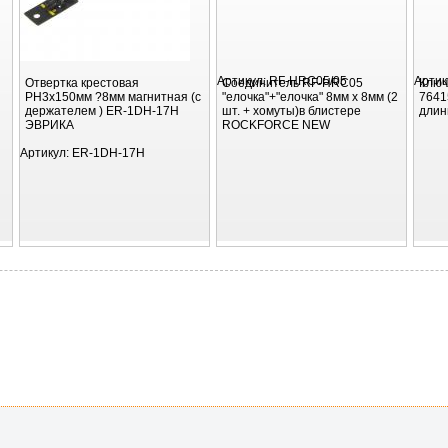
Артикул:
RF-HRC05/05
Артик
Отвертка крестовая
Соединитель RF-HRC05
Ключ
PH3х150мм ?8мм магнитная (с
"елочка"+"елочка" 8мм x 8мм (2
7641
держателем ) ER-1DH-17H
шт. + хомуты)в блистере
дли
ЭВРИКА
ROCKFORCE NEW
Артикул:
ER-1DH-17H