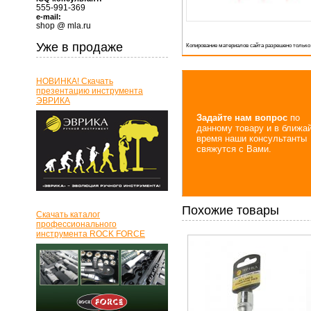
555-991-369
e-mail:
shop @ mla.ru
Уже в продаже
Копирование материалов сайта разрешено только
НОВИНКА! Скачать
презентацию инструмента
ЭВРИКА
Задайте нам вопрос
по
данному товару и в ближа
время наши консультанты
свяжутся с Вами.
Похожие товары
Скачать каталог
профессионального
инструмента ROCK FORCE