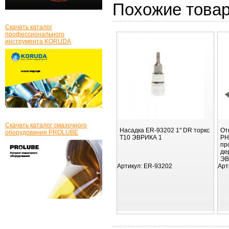
Похожие това
Скачать каталог
профессионального
инструмента KORUDA
Скачать каталог смазочного
Насадка ER-93202 1" DR торкс
От
оборудования PROLUBE
T10 ЭВРИКА 1
PH
пр
де
ЭВ
Артикул:
ER-93202
Арт