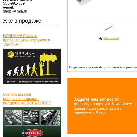
555-991-369
e-mail:
shop @ mla.ru
Уже в продаже
НОВИНКА! Скачать
Увеличить
презентацию инструмента
ЭВРИКА
Копирование материалов сайта разрешено только с размещен
Скачать каталог
профессионального
Задайте нам вопрос
по
инструмента ROCK FORCE
данному товару и в ближайшее
время наши консультанты
свяжутся с Вами.