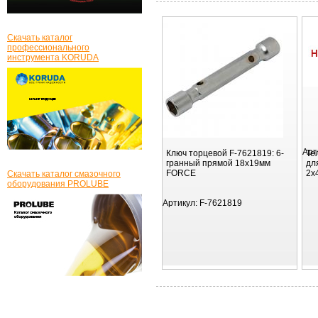
Скачать каталог
профессионального
инструмента KORUDA
Арт
Ключ торцевой F-7621819: 6-
Те
гранный прямой 18х19мм
дл
FORCE
2х
Скачать каталог смазочного
оборудования PROLUBE
Артикул:
F-7621819