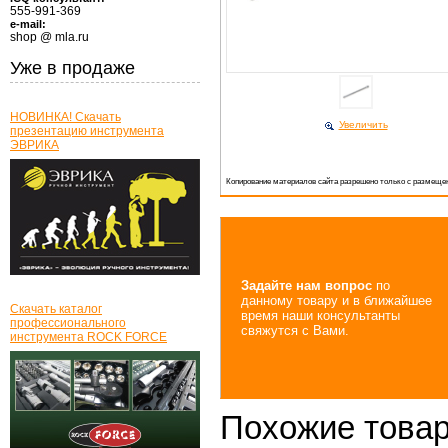
555-991-369
e-mail:
shop @ mla.ru
Уже в продаже
НОВИНКА! Скачать
Увеличить
презентацию инструмента
ЭВРИКА
Копирование материалов сайта разрешено только с размещен
Задайте нам вопрос
по
данному товару и в ближайшее
Скачать каталог
время наши консультанты
профессионального
свяжутся с Вами.
инструмента ROCK FORCE
Похожие това