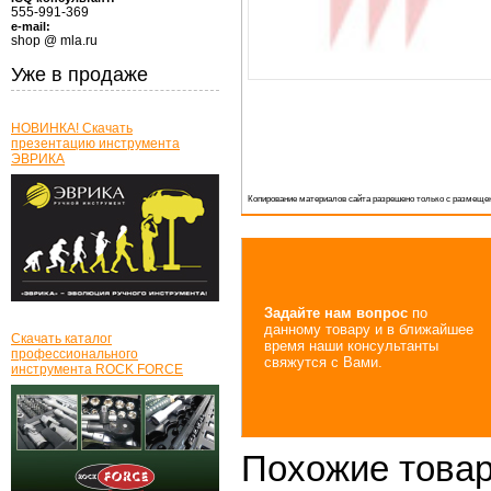
555-991-369
e-mail:
shop @ mla.ru
Уже в продаже
НОВИНКА! Скачать
презентацию инструмента
ЭВРИКА
Копирование материалов сайта разрешено только с размещен
Задайте нам вопрос
по
данному товару и в ближайшее
Скачать каталог
время наши консультанты
профессионального
свяжутся с Вами.
инструмента ROCK FORCE
Похожие това