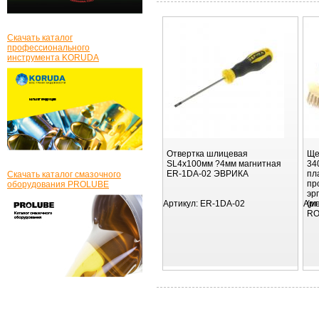
Скачать каталог
профессионального
инструмента KORUDA
Отвертка шлицевая
Ще
SL4х100мм ?4мм магнитная
34
ER-1DA-02 ЭВРИКА
пл
Скачать каталог смазочного
пр
оборудования PROLUBE
эр
Артикул:
ER-1DA-02
Арт
(м
R