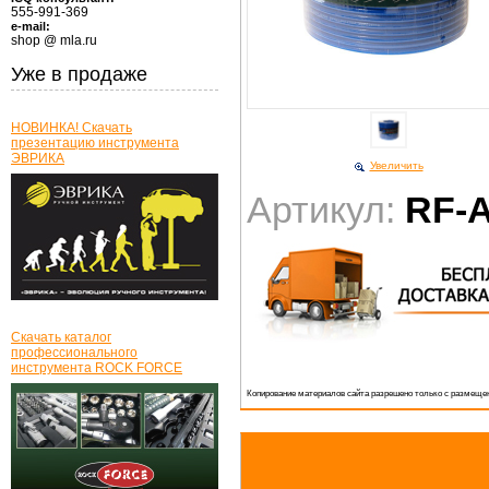
555-991-369
e-mail:
shop @ mla.ru
Уже в продаже
НОВИНКА! Скачать
презентацию инструмента
ЭВРИКА
Увеличить
Артикул:
RF-
Скачать каталог
профессионального
инструмента ROCK FORCE
Копирование материалов сайта разрешено только с размещен