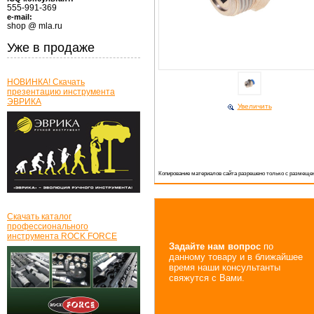
555-991-369
e-mail:
shop @ mla.ru
Уже в продаже
НОВИНКА! Скачать
презентацию инструмента
ЭВРИКА
Увеличить
Копирование материалов сайта разрешено только с размещен
Скачать каталог
профессионального
инструмента ROCK FORCE
Задайте нам вопрос
по
данному товару и в ближайшее
время наши консультанты
свяжутся с Вами.