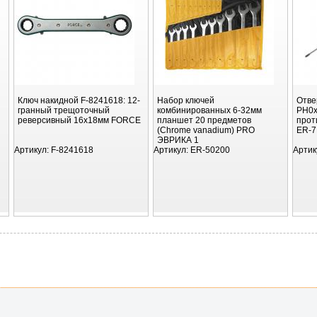
Ключ накидной F-8241618: 12-
Набор ключей
Отве
гранный трещоточный
комбинированных 6-32мм
PH0х
реверсивный 16х18мм FORCE
планшет 20 предметов
прот
(Chrome vanadium) PRO
ER-7
ЭВРИКА 1
Артикул:
F-8241618
Артикул:
ER-50200
Артик