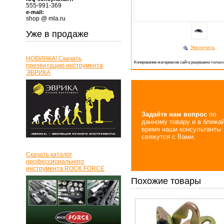
555-991-369
e-mail:
shop @ mla.ru
Уже в продаже
Увеличить
НОВИНКА! Скачать
Копирование материалов сайта разрешено только
презентацию инструмента
ЭВРИКА
Задайте нам вопрос
по
данному товару и в ближа
время наши консультанты
свяжутся с Вами.
Скачать каталог
профессионального
инструмента ROCK FORCE
Похожие товары