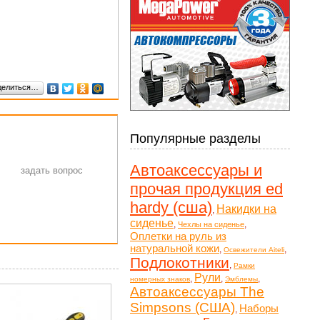
делиться…
Популярные разделы
Автоаксессуары и
прочая продукция ed
hardy (сша)
Накидки на
,
сиденье
,
,
Чехлы на сиденье
Оплетки на руль из
натуральной кожи
,
,
Освежители Aiteli
Подлокотники
,
Рамки
Рули
,
,
,
номерных знаков
Эмблемы
Автоаксессуары The
Simpsons (США)
Наборы
,